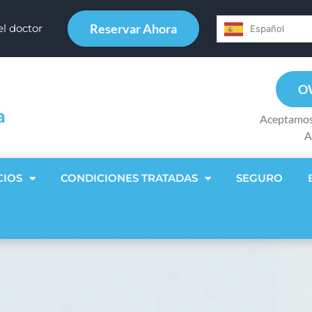
Reservar Ahora
el doctor
Español
O
a
Aceptamos
A
CIOS
CONDICIONES TRATADAS
SEGURO