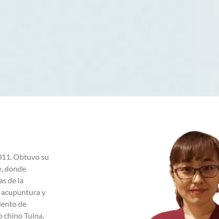
2011. Obtuvo su
e, donde
s de la
e acupuntura y
iento de
o chino Tuina,