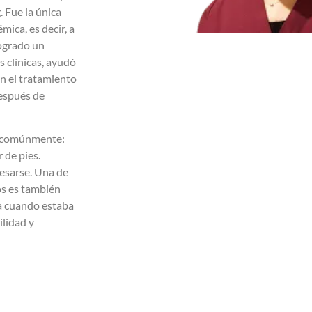
. Fue la única
mica, es decir, a
logrado un
 clínicas, ayudó
en el tratamiento
después de
ás comúnmente:
 de pies.
resarse. Una de
os es también
za cuando estaba
ilidad y