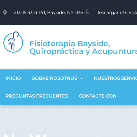
213-15 33rd Rd, Bayside, NY 11361
Descargar el CV d
Fisioterapia Bayside,
Quiropráctica y Acupuntur
INICIO
SOBRE NOSOTROS
NUESTROS SERVI
PREGUNTAS FRECUENTES
CONTACTE CON